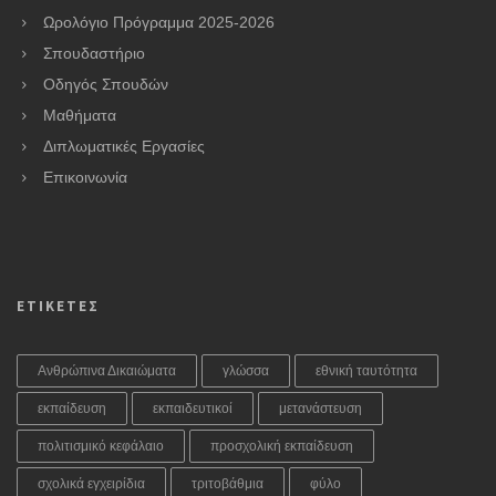
Ωρολόγιο Πρόγραμμα 2025-2026
Σπουδαστήριο
Οδηγός Σπουδών
Μαθήματα
Διπλωματικές Εργασίες
Επικοινωνία
ΕΤΙΚΕΤΕΣ
Ανθρώπινα Δικαιώματα
γλώσσα
εθνική ταυτότητα
εκπαίδευση
εκπαιδευτικοί
μετανάστευση
πολιτισμικό κεφάλαιο
προσχολική εκπαίδευση
σχολικά εγχειρίδια
τριτοβάθμια
φύλο