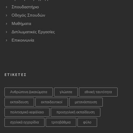
Σπουδαστήριο
Οδηγός Σπουδών
Μαθήματα
Διπλωματικές Εργασίες
Επικοινωνία
ΕΤΙΚΕΤΕΣ
Ανθρώπινα Δικαιώματα
γλώσσα
εθνική ταυτότητα
εκπαίδευση
εκπαιδευτικοί
μετανάστευση
πολιτισμικό κεφάλαιο
προσχολική εκπαίδευση
σχολικά εγχειρίδια
τριτοβάθμια
φύλο