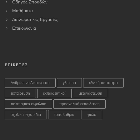
Οδηγός Σπουδών
Μαθήματα
Διπλωματικές Εργασίες
Επικοινωνία
ΕΤΙΚΕΤΕΣ
Ανθρώπινα Δικαιώματα
γλώσσα
εθνική ταυτότητα
εκπαίδευση
εκπαιδευτικοί
μετανάστευση
πολιτισμικό κεφάλαιο
προσχολική εκπαίδευση
σχολικά εγχειρίδια
τριτοβάθμια
φύλο