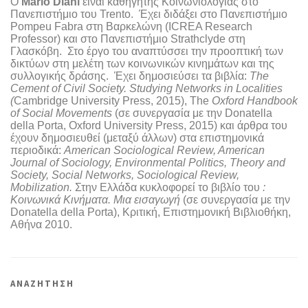
Ο
Mario Diani
είναι καθηγητής Κοινωνιολογίας στο
Πανεπιστήμιο του Trento. Έχει διδάξει στο Πανεπιστήμιο
Pompeu Fabra στη Βαρκελώνη (ICREA Research
Professor) και στο Πανεπιστήμιο Strathclyde στη
Γλασκόβη. Στο έργο του αναπτύσσει την προοπτική των
δικτύων στη μελέτη των κοινωνικών κινημάτων και της
συλλογικής δράσης. Έχει δημοσιεύσει τα βιβλία:
The
Cement of Civil Society. Studying Networks in Localities
(
Cambridge University Press, 2015), The
Oxford Handbook
of Social Movements
(σε συνεργασία με την Donatella
della Porta, Oxford University Press, 2015) και άρθρα του
έχουν δημοσιευθεί (μεταξύ άλλων) στα επιστημονικά
περιοδικά:
American Sociological
Review, American
Journal of Sociology, Environmental Politics, Theory and
Society, Social Networks, Sociological Review,
Mobilization.
Στην Ελλάδα κυκλοφορεί το βιβλίο του
:
Κοινωνικά Κινήματα. Μια εισαγωγή
(σε συνεργασία με την
Donatella della Porta), Κριτική, Επιστημονική Βιβλιοθήκη,
Αθήνα 2010.
ΑΝΑΖΗΤΗΣΗ