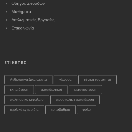
Οδηγός Σπουδών
Μαθήματα
Διπλωματικές Εργασίες
Επικοινωνία
ΕΤΙΚΕΤΕΣ
Ανθρώπινα Δικαιώματα
γλώσσα
εθνική ταυτότητα
εκπαίδευση
εκπαιδευτικοί
μετανάστευση
πολιτισμικό κεφάλαιο
προσχολική εκπαίδευση
σχολικά εγχειρίδια
τριτοβάθμια
φύλο