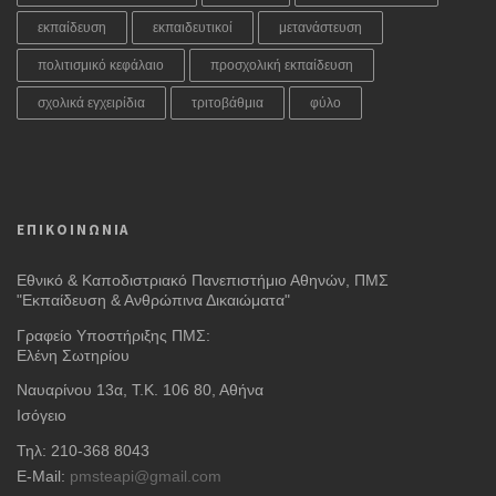
εκπαίδευση
εκπαιδευτικοί
μετανάστευση
πολιτισμικό κεφάλαιο
προσχολική εκπαίδευση
σχολικά εγχειρίδια
τριτοβάθμια
φύλο
ΕΠΙΚΟΙΝΩΝΙΑ
Εθνικό & Καποδιστριακό Πανεπιστήμιο Αθηνών, ΠΜΣ
"Εκπαίδευση & Ανθρώπινα Δικαιώματα"
Γραφείο Υποστήριξης ΠΜΣ:
Ελένη Σωτηρίου
Ναυαρίνου 13α, Τ.Κ. 106 80, Αθήνα
Ισόγειο
Τηλ: 210-368 8043
E-Mail:
pmsteapi@gmail.com