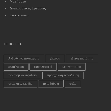
Μαθήματα
Διπλωματικές Εργασίες
Επικοινωνία
ΕΤΙΚΕΤΕΣ
Ανθρώπινα Δικαιώματα
γλώσσα
εθνική ταυτότητα
εκπαίδευση
εκπαιδευτικοί
μετανάστευση
πολιτισμικό κεφάλαιο
προσχολική εκπαίδευση
σχολικά εγχειρίδια
τριτοβάθμια
φύλο