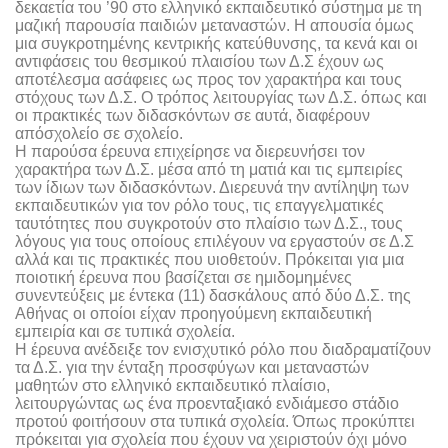
δεκαετία του ’90 στο ελληνικό εκπαιδευτικό σύστημα με τη
μαζική παρουσία παιδιών μεταναστών. Η απουσία όμως
μια συγκροτημένης κεντρικής κατεύθυνσης, τα κενά και οι
αντιφάσεις του θεσμικού πλαισίου των Δ.Σ έχουν ως
αποτέλεσμα ασάφειες ως προς τον χαρακτήρα και τους
στόχους των Δ.Σ. Ο τρόπος λειτουργίας των Δ.Σ. όπως και
οι πρακτικές των διδασκόντων σε αυτά, διαφέρουν
απόσχολείο σε σχολείο.
Η παρούσα έρευνα επιχείρησε να διερευνήσει τον
χαρακτήρα των Δ.Σ. μέσα από τη ματιά και τις εμπειρίες
των ίδιων των διδασκόντων. Διερευνά την αντίληψη των
εκπαιδευτικών για τον ρόλο τους, τις επαγγελματικές
ταυτότητες που συγκροτούν στο πλαίσιο των Δ.Σ., τους
λόγους για τους οποίους επιλέγουν να εργαστούν σε Δ.Σ
αλλά και τις πρακτικές που υιοθετούν. Πρόκειται για μια
ποιοτική έρευνα που βασίζεται σε ημιδομημένες
συνεντεύξεις με έντεκα (11) δασκάλους από δύο Δ.Σ. της
Αθήνας οι οποίοι είχαν προηγούμενη εκπαιδευτική
εμπειρία και σε τυπικά σχολεία.
Η έρευνα ανέδειξε τον ενισχυτικό ρόλο που διαδραματίζουν
τα Δ.Σ. για την ένταξη προσφύγων και μεταναστών
μαθητών στο ελληνικό εκπαιδευτικό πλαίσιο,
λειτουργώντας ως ένα προενταξιακό ενδιάμεσο στάδιο
προτού φοιτήσουν στα τυπικά σχολεία. Όπως προκύπτει
πρόκειται για σχολεία που έχουν να χειριστούν όχι μόνο