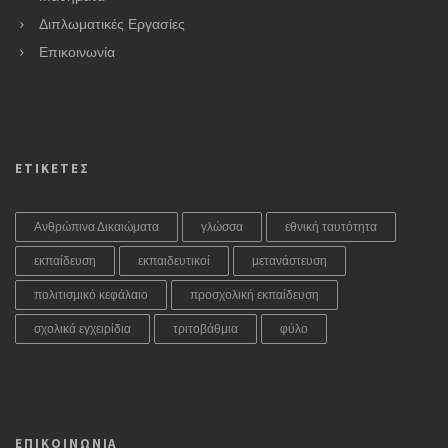
Διπλωματικές Εργασίες
Επικοινωνία
ΕΤΙΚΕΤΕΣ
Ανθρώπινα Δικαιώματα
γλώσσα
εθνική ταυτότητα
εκπαίδευση
εκπαιδευτικοί
μετανάστευση
πολιτισμικό κεφάλαιο
προσχολική εκπαίδευση
σχολικά εγχειρίδια
τριτοβάθμια
φύλο
ΕΠΙΚΟΙΝΩΝΙΑ