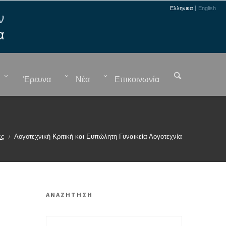
Ελληνικα
English
ν
α
Έρευνα
Νέα
Επικοινωνία
α
ες
Λογοτεχνική Κριτική και Ευπώλητη Γυναικεία Λογοτεχνία
/
ΑΝΑΖΗΤΗΣΗ