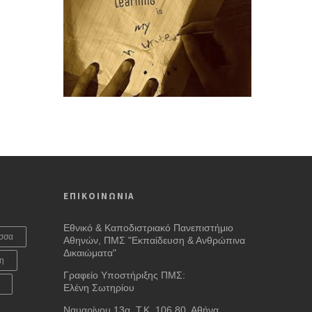
ΕΠΙΚΟΙΝΩΝΙΑ
Εθνικό & Καποδιστριακό Πανεπιστήμιο
σσα
Αθηνών, ΠΜΣ "Εκπαίδευση & Ανθρώπινα
Δικαιώματα"
η
Γραφείο Υποστήριξης ΠΜΣ:
Ελένη Σωτηρίου
Ναυαρίνου 13α, Τ.Κ. 106 80, Αθήνα