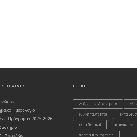
ΕΣ ΣΕΛΙΔΕΣ
ΕΤΙΚΕΤΕΣ
ινώσεις
Ανθρώπινα Δικαιώματα
γλώ
μαϊκό Ημερολόγιο
εθνική ταυτότητα
εκπαίδευσ
όγιο Πρόγραμμα 2025-2026
εκπαιδευτικοί
μετανάστευση
δαστήριο
πολιτισμικό κεφάλαιο
ός Σπουδών