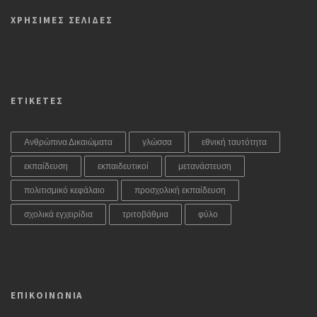
ΧΡΗΣΙΜΕΣ ΣΕΛΙΔΕΣ
ΕΤΙΚΕΤΕΣ
Ανθρώπινα Δικαιώματα
γλώσσα
εθνική ταυτότητα
εκπαίδευση
εκπαιδευτικοί
μετανάστευση
πολιτισμικό κεφάλαιο
προσχολική εκπαίδευση
σχολικά εγχειρίδια
τριτοβάθμια
φύλο
ΕΠΙΚΟΙΝΩΝΙΑ