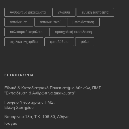
Ανθρώπινα Δικαιώματα
γλώσσα
εθνική ταυτότητα
εκπαίδευση
εκπαιδευτικοί
μετανάστευση
πολιτισμικό κεφάλαιο
προσχολική εκπαίδευση
σχολικά εγχειρίδια
τριτοβάθμια
φύλο
ΕΠΙΚΟΙΝΩΝΙΑ
Εθνικό & Καποδιστριακό Πανεπιστήμιο Αθηνών, ΠΜΣ
"Εκπαίδευση & Ανθρώπινα Δικαιώματα"
Γραφείο Υποστήριξης ΠΜΣ:
Ελένη Σωτηρίου
Ναυαρίνου 13α, Τ.Κ. 106 80, Αθήνα
Ισόγειο