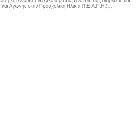
 και Ανθρώπινα Δικαιώματα», είναι διετούς διάρκειας και
 και Αγωγής στην Προσχολική Ηλικία (Τ.Ε.Α.Π.Η.)…