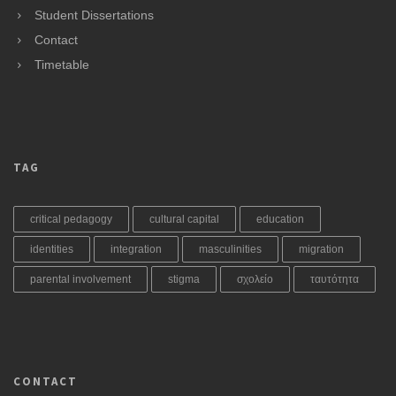
Student Dissertations
Contact
Timetable
TAG
critical pedagogy
cultural capital
education
identities
integration
masculinities
migration
parental involvement
stigma
σχολείο
ταυτότητα
CONTACT