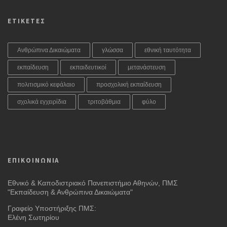
ΕΤΙΚΕΤΕΣ
Ανθρώπινα Δικαιώματα
γλώσσα
εθνική ταυτότητα
εκπαίδευση
εκπαιδευτικοί
μετανάστευση
πολιτισμικό κεφάλαιο
προσχολική εκπαίδευση
σχολικά εγχειρίδια
τριτοβάθμια
φύλο
ΕΠΙΚΟΙΝΩΝΙΑ
Εθνικό & Καποδιστριακό Πανεπιστήμιο Αθηνών, ΠΜΣ
"Εκπαίδευση & Ανθρώπινα Δικαιώματα"
Γραφείο Υποστήριξης ΠΜΣ:
Ελένη Σωτηρίου