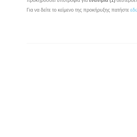
προκηρύσσει υποτροφία για
έναν/μία (1)
δευτεροετ
Για να δείτε το κείμενο της προκήρυξης πατήστε
εδ