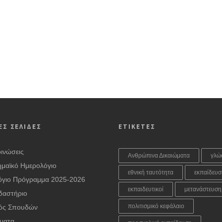
ΕΣ ΣΕΛΙΔΕΣ
ΕΤΙΚΕΤΕΣ
ινώσεις
Ανθρώπινα Δικαιώματα
γλώ
μαϊκό Ημερολόγιο
εθνική ταυτότητα
εκπαίδευσ
όγιο Πρόγραμμα 2025-2026
εκπαιδευτικοί
μετανάστευση
δαστήριο
πολιτισμικό κεφάλαιο
ός Σπουδών
ματα