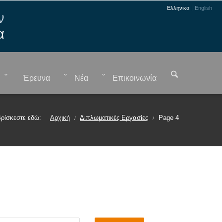
Ελληνικα
English
ν
α
Έρευνα
Νέα
Επικοινωνία
ρίσκεστε εδώ:
Αρχική
Διπλωματικές Εργασίες
Page 4
/
/