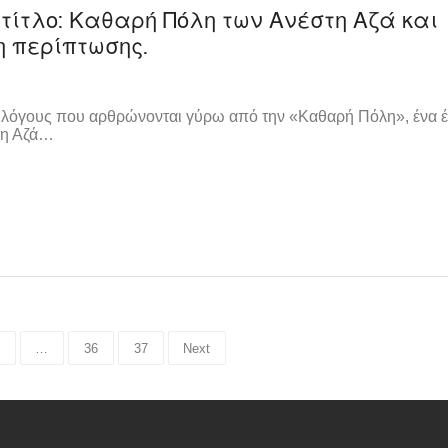
τίτλο: Καθαρή Πόλη των Ανέστη Αζά και
η περίπτωσης.
ς λόγους που αρθρώνονται γύρω από την «Καθαρή Πόλη», ένα 
στη Αζά…
…
36
37
Next