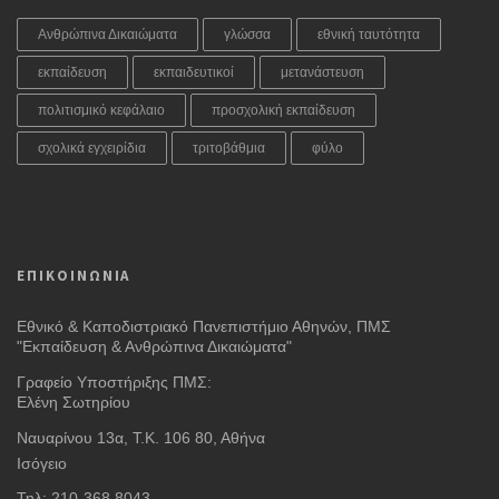
Ανθρώπινα Δικαιώματα
γλώσσα
εθνική ταυτότητα
εκπαίδευση
εκπαιδευτικοί
μετανάστευση
πολιτισμικό κεφάλαιο
προσχολική εκπαίδευση
σχολικά εγχειρίδια
τριτοβάθμια
φύλο
ΕΠΙΚΟΙΝΩΝΙΑ
Εθνικό & Καποδιστριακό Πανεπιστήμιο Αθηνών, ΠΜΣ
"Εκπαίδευση & Ανθρώπινα Δικαιώματα"
Γραφείο Υποστήριξης ΠΜΣ:
Ελένη Σωτηρίου
Ναυαρίνου 13α, Τ.Κ. 106 80, Αθήνα
Ισόγειο
Τηλ: 210-368 8043