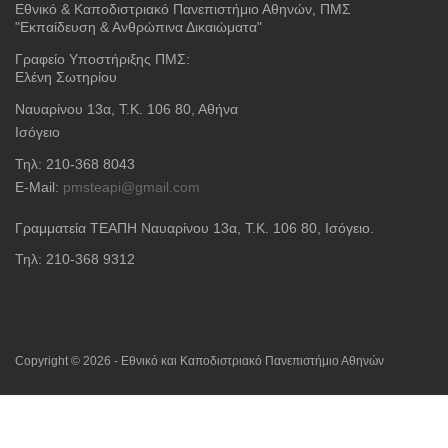
Εθνικό & Καποδιστριακό Πανεπιστήμιο Αθηνών, ΠΜΣ
"Εκπαίδευση & Ανθρώπινα Δικαιώματα"
Γραφείο Υποστήριξης ΠΜΣ:
Ελένη Σωτηρίου
Ναυαρίνου 13α, Τ.Κ. 106 80, Αθήνα
Ισόγειο
Τηλ: 210-368 8043
E-Mail:
pmsteapi@gmail.com
Γραμματεία ΤΕΑΠΗ Ναυαρίνου 13α
, Τ.Κ. 106 80, Ισόγειο.
Τηλ: 210-368 9312
Copyright © 2026 - Εθνικό και Καποδιστριακό Πανεπιστήμιο Αθηνών