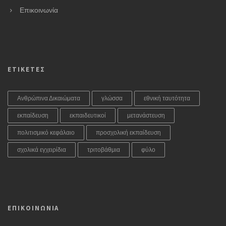
Επικοινωνία
ΕΤΙΚΕΤΕΣ
Ανθρώπινα Δικαιώματα
γλώσσα
εθνική ταυτότητα
εκπαίδευση
εκπαιδευτικοί
μετανάστευση
πολιτισμικό κεφάλαιο
προσχολική εκπαίδευση
σχολικά εγχειρίδια
τριτοβάθμια
φύλο
ΕΠΙΚΟΙΝΩΝΙΑ