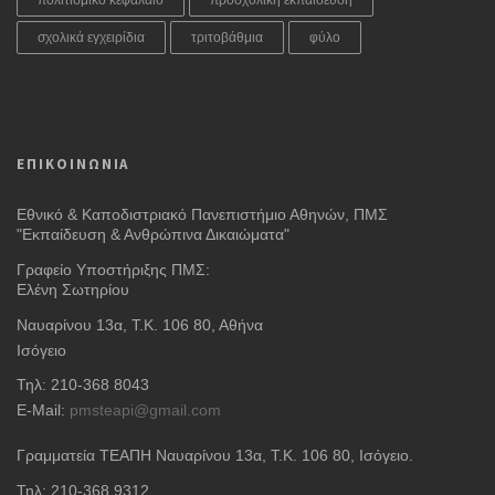
πολιτισμικό κεφάλαιο
προσχολική εκπαίδευση
σχολικά εγχειρίδια
τριτοβάθμια
φύλο
ΕΠΙΚΟΙΝΩΝΙΑ
Εθνικό & Καποδιστριακό Πανεπιστήμιο Αθηνών, ΠΜΣ
"Εκπαίδευση & Ανθρώπινα Δικαιώματα"
Γραφείο Υποστήριξης ΠΜΣ:
Ελένη Σωτηρίου
Ναυαρίνου 13α, Τ.Κ. 106 80, Αθήνα
Ισόγειο
Τηλ: 210-368 8043
E-Mail:
pmsteapi@gmail.com
Γραμματεία ΤΕΑΠΗ Ναυαρίνου 13α
, Τ.Κ. 106 80, Ισόγειο.
Τηλ: 210-368 9312