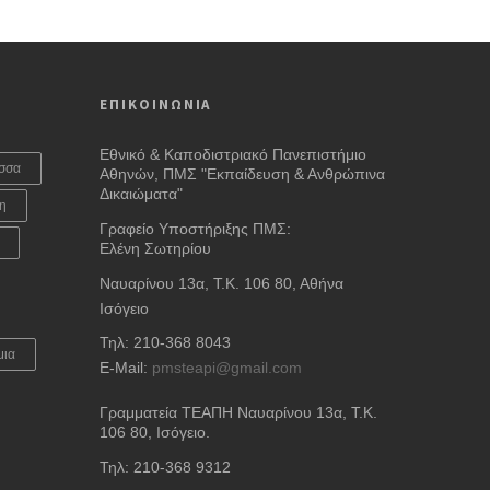
ΕΠΙΚΟΙΝΩΝΙΑ
Εθνικό & Καποδιστριακό Πανεπιστήμιο
σσα
Αθηνών, ΠΜΣ "Εκπαίδευση & Ανθρώπινα
Δικαιώματα"
η
Γραφείο Υποστήριξης ΠΜΣ:
Ελένη Σωτηρίου
Ναυαρίνου 13α, Τ.Κ. 106 80, Αθήνα
Ισόγειο
Τηλ: 210-368 8043
μια
E-Mail:
pmsteapi@gmail.com
Γραμματεία ΤΕΑΠΗ Ναυαρίνου 13α
, Τ.Κ.
106 80, Ισόγειο.
Τηλ: 210-368 9312