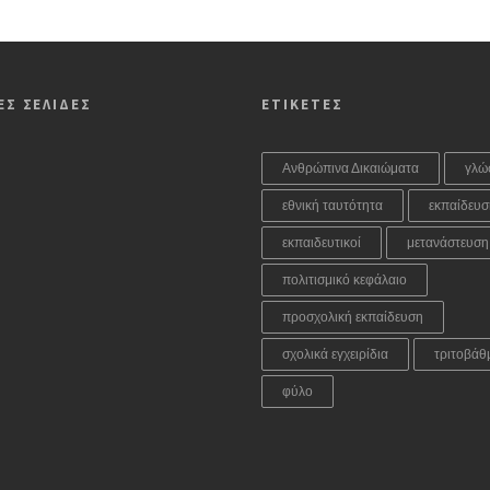
ΕΣ ΣΕΛΙΔΕΣ
ΕΤΙΚΕΤΕΣ
Ανθρώπινα Δικαιώματα
γλώ
εθνική ταυτότητα
εκπαίδευσ
εκπαιδευτικοί
μετανάστευση
πολιτισμικό κεφάλαιο
προσχολική εκπαίδευση
σχολικά εγχειρίδια
τριτοβάθ
φύλο