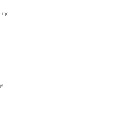
 της
ην