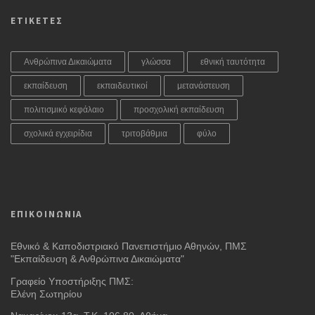
ΕΤΙΚΕΤΕΣ
Ανθρώπινα Δικαιώματα
γλώσσα
εθνική ταυτότητα
εκπαίδευση
εκπαιδευτικοί
μετανάστευση
πολιτισμικό κεφάλαιο
προσχολική εκπαίδευση
σχολικά εγχειρίδια
τριτοβάθμια
φύλο
ΕΠΙΚΟΙΝΩΝΙΑ
Εθνικό & Καποδιστριακό Πανεπιστήμιο Αθηνών, ΠΜΣ
"Εκπαίδευση & Ανθρώπινα Δικαιώματα"
Γραφείο Υποστήριξης ΠΜΣ:
Ελένη Σωτηρίου