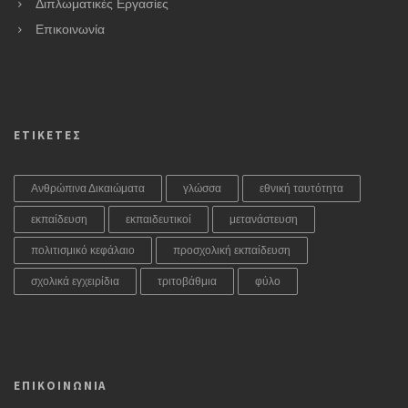
Διπλωματικές Εργασίες
Επικοινωνία
ΕΤΙΚΕΤΕΣ
Ανθρώπινα Δικαιώματα
γλώσσα
εθνική ταυτότητα
εκπαίδευση
εκπαιδευτικοί
μετανάστευση
πολιτισμικό κεφάλαιο
προσχολική εκπαίδευση
σχολικά εγχειρίδια
τριτοβάθμια
φύλο
ΕΠΙΚΟΙΝΩΝΙΑ