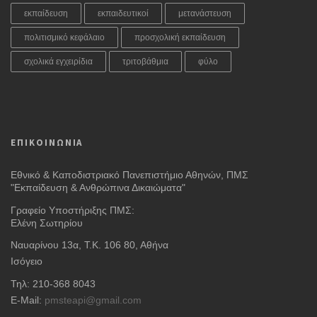
εκπαίδευση
εκπαιδευτικοί
μετανάστευση
πολιτισμικό κεφάλαιο
προσχολική εκπαίδευση
σχολικά εγχειρίδια
τριτοβάθμια
φύλο
ΕΠΙΚΟΙΝΩΝΙΑ
Εθνικό & Καποδιστριακό Πανεπιστήμιο Αθηνών, ΠΜΣ
"Εκπαίδευση & Ανθρώπινα Δικαιώματα"
Γραφείο Υποστήριξης ΠΜΣ:
Ελένη Σωτηρίου
Ναυαρίνου 13α, Τ.Κ. 106 80, Αθήνα
Ισόγειο
Τηλ: 210-368 8043
E-Mail:
pmsteapi@gmail.com