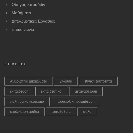
Οδηγός Σπουδών
Μαθήματα
Διπλωματικές Εργασίες
Επικοινωνία
ΕΤΙΚΕΤΕΣ
Ανθρώπινα Δικαιώματα
γλώσσα
εθνική ταυτότητα
εκπαίδευση
εκπαιδευτικοί
μετανάστευση
πολιτισμικό κεφάλαιο
προσχολική εκπαίδευση
σχολικά εγχειρίδια
τριτοβάθμια
φύλο