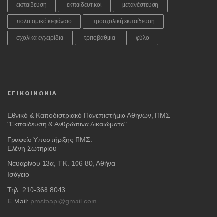
εκπαίδευση
εκπαιδευτικοί
μετανάστευση
πολιτισμικό κεφάλαιο
προσχολική εκπαίδευση
σχολικά εγχειρίδια
τριτοβάθμια
φύλο
ΕΠΙΚΟΙΝΩΝΙΑ
Εθνικό & Καποδιστριακό Πανεπιστήμιο Αθηνών, ΠΜΣ
"Εκπαίδευση & Ανθρώπινα Δικαιώματα"
Γραφείο Υποστήριξης ΠΜΣ:
Ελένη Σωτηρίου
Ναυαρίνου 13α, Τ.Κ. 106 80, Αθήνα
Ισόγειο
Τηλ: 210-368 8043
E-Mail:
pmsteapi@gmail.com