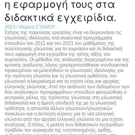
η εφαρμογή τους στα
διδακτικά εγχειρίδια.
2023 / Μαρίνα ΣΤΑΜΟΥ
Στόχος της παρούσας εργασίας είναι να διερευνήσει τις
γλωσσικές ιδεολογίες στα αναλυτικά προγράμματα
σπουδών του 2011 και του 2021 του μαθήματος της
νεοελληνικής γλώσσας για το γυμνάσιο και τη διδακτική
τους εφαρμογή στα εγχειρίδια της τρίτης τάξης του
γυμνασίου. Οι μέθοδοι της ανάλυσης περιεχομένου και της
κριτικής ανάλυσης λόγου χρησιμοποιήθηκαν συνδυαστικά
προκειμένου να μελετηθούν οι γλωσσικές ιδεολογίες για
την πρότυπη γλώσσα και τη γλωσσική ορθότητα, τον
γλωσσικό πλουραλισμό και τη σχέση νέας και αρχαίας
ελληνικής γλώσσας. Από την ανάλυση των δεδομένων των
δύο αναλυτικών προγραμμάτων σπουδών φανερώθηκε ο
κεντρικός ρόλος της πρότυπης γλώσσας στη γλωσσική
διδασκαλία και η άμεση σύνδεσή της με τη γλωσσική
ορθότητα, η απουσία άλλων γλωσσών/γλωσσικών
ποικιλιών και η άντληση κύρους για τη νέα ελληνική
γλώσσα από την αρχαία ελληνική γλώσσα σε μια σχέση
συνέχειας. Επίσης, η μελέτη των διδακτικών εγχειριδίων
πρόβαλε την κυριαρχία της τυποποιημένης, ορθής,