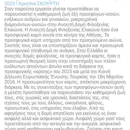
2023 / Χριστίνα ΣΚΟΥΡΤΗ
Στην παρούσα εργασία γίνεται προσπάθεια να
παρουσιαστεί η καθημερινή ζωή έξη προσφύγων-ισσών,
ενήλικων ανδρών και γυναικών, μακροχρόνια
διαμενόντων-ουσών στην Ανοιχτή Δομή Φιλοξενίας
Ελαιώνα. Η Ανοιχτή Δομή Φιλοξενίας Ελαιώνα ήταν ένα
προσφυγικό καμπ κοντά στο κέντρο της Αθήνας. Τα
προσφυγικά καμπ υπήρχαν από τον προηγούμενο αιώνα.
Σκοπός τους είναι να υποστηρίζουν άμεσα και προσωρινά
προσφυγικό πληθυσμό σε ανάγκη. Στην Ελλάδα οι
ανοιχτές δομές φιλοξενίας, τα προσφυγικά καμπς, ήταν η
προσωρινή θεσμική λύση στην υποστήριξη των πλέον
ευάλωτων αιτούντων άσυλο κατά τη διάρκεια της
προσφυγικής «κρίσης» του 2015 και μετά την Κοινή
Δήλωση Ευρωπαϊκής Ένωσης-Τουρκίας την 18η Μαρτίου
2016. Η προσωρινότητα των καμπς, απέκτησε μακρόχρονη
διάρκεια. Με τις συνεντεύξεις των προσφύγων-ισσών αυτή
η μελέτη προσπάθησε να παρουσιάσει την καθημερινή ζωή
τους, στις χωρικές και χρονικές διαστάσεις της, στις
σχέσεις τους με τους άλλους, οικογένεια, φίλους,
προσωπικό, στις υπηρεσίες που έλαβαν. Από τις
αφηγήσεις τους η δομή αποτέλεσε για εκείνους-ες έναν
ασφαλή αλλά και ασφυκτικό χώρο. Ασφαλή χώρο γιατί τους
προστάτευσε από την αστεγία και την ανεργία, ασφυκτικό
χώρο γιατί αισθάνονταν εγκλωβισμένοι. Ζούσαν στο καμπ