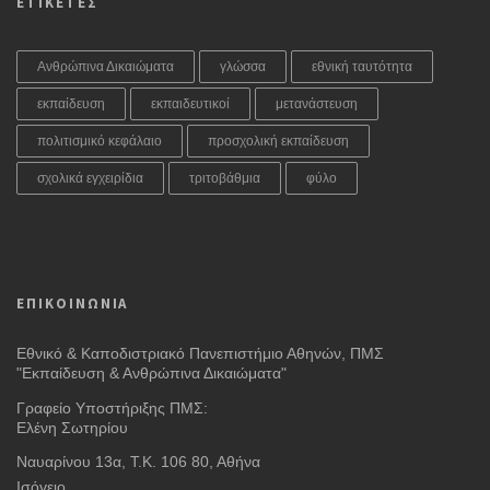
ΕΤΙΚΕΤΕΣ
Ανθρώπινα Δικαιώματα
γλώσσα
εθνική ταυτότητα
εκπαίδευση
εκπαιδευτικοί
μετανάστευση
πολιτισμικό κεφάλαιο
προσχολική εκπαίδευση
σχολικά εγχειρίδια
τριτοβάθμια
φύλο
ΕΠΙΚΟΙΝΩΝΙΑ
Εθνικό & Καποδιστριακό Πανεπιστήμιο Αθηνών, ΠΜΣ
"Εκπαίδευση & Ανθρώπινα Δικαιώματα"
Γραφείο Υποστήριξης ΠΜΣ:
Ελένη Σωτηρίου
Ναυαρίνου 13α, Τ.Κ. 106 80, Αθήνα
Ισόγειο