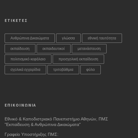
ΕΤΙΚΕΤΕΣ
Ανθρώπινα Δικαιώματα
γλώσσα
εθνική ταυτότητα
εκπαίδευση
εκπαιδευτικοί
μετανάστευση
πολιτισμικό κεφάλαιο
προσχολική εκπαίδευση
σχολικά εγχειρίδια
τριτοβάθμια
φύλο
ΕΠΙΚΟΙΝΩΝΙΑ
Εθνικό & Καποδιστριακό Πανεπιστήμιο Αθηνών, ΠΜΣ
"Εκπαίδευση & Ανθρώπινα Δικαιώματα"
Γραφείο Υποστήριξης ΠΜΣ: