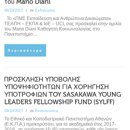
του Mario Diani
06/10/2017
σε
Εκδηλώσεις
Το «ΠΜΣ Εκπαίδευση και Ανθρώπινα Δικαιώματα»
ΤΕΑΠΗ – ΕΚΠΑ & IoE – UCL σας προσκαλεί στην ομιλία
του Mario Diani Καθηγητή Κοινωνιολογίας στο
Πανεπιστήμιο…
Περισσότερα
ΠΡΟΣΚΛΗΣΗ ΥΠΟΒΟΛΗΣ
ΥΠΟΨΗΦΙΟΤΗΤΩΝ ΓΙΑ ΧΟΡΗΓΗΣΗ
ΥΠΟΤΡΟΦΙΩΝ TOY SASAKAWA YOUNG
LEADERS FELLOWSHIP FUND (SYLFF)
04/10/2017
σε
Ανακοινώσεις
Το Εθνικό και Καποδιστριακό Πανεπιστήμιο Αθηνών
(Ε.Κ.Π.Α.) προκηρύσσει, για το ακαδημαϊκό έτος 2017-
2018, τη χορήγηση έξι (6) υποτροφιών, κάθε μία ύψους