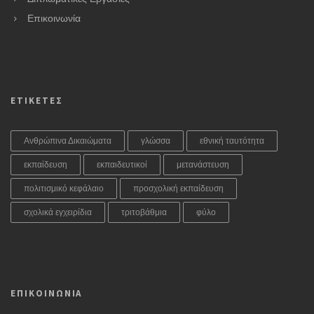
Επικοινωνία
ΕΤΙΚΕΤΕΣ
Ανθρώπινα Δικαιώματα
γλώσσα
εθνική ταυτότητα
εκπαίδευση
εκπαιδευτικοί
μετανάστευση
πολιτισμικό κεφάλαιο
προσχολική εκπαίδευση
σχολικά εγχειρίδια
τριτοβάθμια
φύλο
ΕΠΙΚΟΙΝΩΝΙΑ