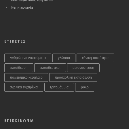
Επικοινωνία
ΕΤΙΚΕΤΕΣ
Ανθρώπινα Δικαιώματα
γλώσσα
εθνική ταυτότητα
εκπαίδευση
εκπαιδευτικοί
μετανάστευση
πολιτισμικό κεφάλαιο
προσχολική εκπαίδευση
σχολικά εγχειρίδια
τριτοβάθμια
φύλο
ΕΠΙΚΟΙΝΩΝΙΑ