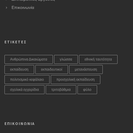
Επικοινωνία
ΕΤΙΚΕΤΕΣ
Ανθρώπινα Δικαιώματα
γλώσσα
εθνική ταυτότητα
εκπαίδευση
εκπαιδευτικοί
μετανάστευση
πολιτισμικό κεφάλαιο
προσχολική εκπαίδευση
σχολικά εγχειρίδια
τριτοβάθμια
φύλο
ΕΠΙΚΟΙΝΩΝΙΑ