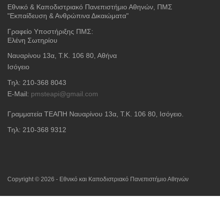
Εθνικό & Καποδιστριακό Πανεπιστήμιο Αθηνών, ΠΜΣ
"Εκπαίδευση & Ανθρώπινα Δικαιώματα"
Γραφείο Υποστήριξης ΠΜΣ:
Ελένη Σωτηρίου
Ναυαρίνου 13α, Τ.Κ. 106 80, Αθήνα
Ισόγειο
Τηλ: 210-368 8043
E-Mail:
pmsteapi@gmail.com
Γραμματεία ΤΕΑΠΗ Ναυαρίνου 13α
, Τ.Κ. 106 80, Ισόγειο.
Τηλ: 210-368 9312
Copyright © 2026 - Εθνικό και Καποδιστριακό Πανεπιστήμιο Αθηνών