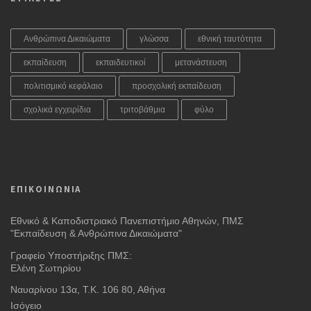
Ανθρώπινα Δικαιώματα
γλώσσα
εθνική ταυτότητα
εκπαίδευση
εκπαιδευτικοί
μετανάστευση
πολιτισμικό κεφάλαιο
προσχολική εκπαίδευση
σχολικά εγχειρίδια
τριτοβάθμια
φύλο
ΕΠΙΚΟΙΝΩΝΙΑ
Εθνικό & Καποδιστριακό Πανεπιστήμιο Αθηνών, ΠΜΣ
"Εκπαίδευση & Ανθρώπινα Δικαιώματα"
Γραφείο Υποστήριξης ΠΜΣ:
Ελένη Σωτηρίου
Ναυαρίνου 13α, Τ.Κ. 106 80, Αθήνα
Ισόγειο