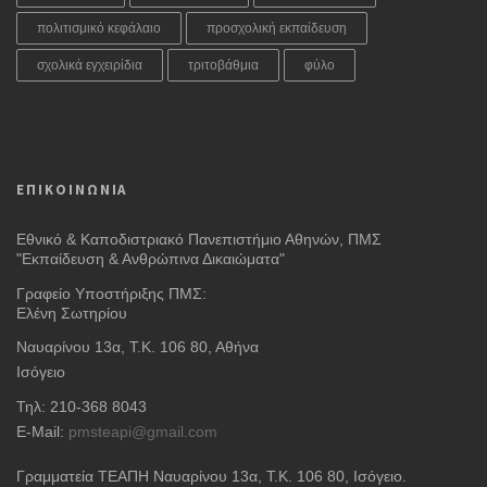
πολιτισμικό κεφάλαιο
προσχολική εκπαίδευση
σχολικά εγχειρίδια
τριτοβάθμια
φύλο
ΕΠΙΚΟΙΝΩΝΙΑ
Εθνικό & Καποδιστριακό Πανεπιστήμιο Αθηνών, ΠΜΣ
"Εκπαίδευση & Ανθρώπινα Δικαιώματα"
Γραφείο Υποστήριξης ΠΜΣ:
Ελένη Σωτηρίου
Ναυαρίνου 13α, Τ.Κ. 106 80, Αθήνα
Ισόγειο
Τηλ: 210-368 8043
E-Mail:
pmsteapi@gmail.com
Γραμματεία ΤΕΑΠΗ Ναυαρίνου 13α
, Τ.Κ. 106 80, Ισόγειο.