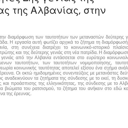
ας της Αλβανίας, στην
την διαμόρφωση των ταυτοτήτων των μεταναστών δεύτερης γ
άδα. Η εργασία αυτή φωτίζει αρχικά το ζήτημα τη διαμόρφωσή
α, στη συνέχεια διατρέχει το κοινωνικό-ιστορικό πλαίσι
πρώτης και της δεύτερης γενιάς στη νέα πατρίδα. Η διαμόρφωσ
γενιάς από την Αλβανία εντάσσεται στο ευρύτερο κοινωνιολ
μενων ταυτοτήτων, των ταυτοτήτων νομιμοποίησης, ταυτο
θεωρία κοινωνικής ταυτότητας αποτελεί εξίσου ένα σχήμα ανά
ευνα. Οι οκτώ ημιδομημένες συνεντεύξεις με μετανάστες δεύ
ς αναδεικνύουν τα ζητήματα της σύνδεσης με το εκεί, τη δυσκ
ης και προάσπισης της ελληνικότητας, της σύνδεσης με το Αλβ
, τα βιώματα του ρατσισμού, το ζήτημα του ανήκειν στο εδώ κα
να της έρευνας.