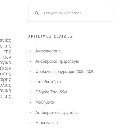
ΧΡΗΣΙΜΕΣ ΣΕΛΙΔΕΣ
ενιάς
ς της
ο της
Ανακοινώσεις
η των
Ακαδημαϊκό Ημερολόγιο
ογικό
τήτων
Ωρολόγιο Πρόγραμμα 2025-2026
λυσης
τερης
Σπουδαστήριο
ολίας
ανικό
Οδηγός Σπουδών
ι της
Μαθήματα
Διπλωματικές Εργασίες
Επικοινωνία