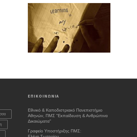
ΕΠΙΚΟΙΝΩΝΙΑ
Εθνικό & Καποδιστριακό Πανεπιστήμιο
σσα
Αθηνών, ΠΜΣ "Εκπαίδευση & Ανθρώπινα
Δικαιώματα"
η
Γραφείο Υποστήριξης ΠΜΣ:
Ελένη Σωτηρίου