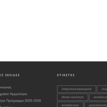
ΕΣ ΣΕΛΙΔΕΣ
ΕΤΙΚΕΤΕΣ
ινώσεις
Ανθρώπινα Δικαιώματα
γλώ
μαϊκό Ημερολόγιο
εθνική ταυτότητα
εκπαίδευσ
όγιο Πρόγραμμα 2025-2026
εκπαιδευτικοί
μετανάστευση